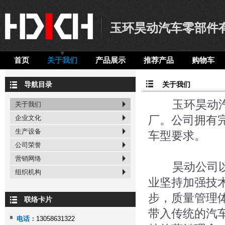
玉环昊动汽车零部件
首页
关于我们
产品展示
推荐产品
购物车
导航目录
关于我们
玉环昊动汽车
关于我们
厂。公司拥有
企业文化
生产设备
车型要求。
公司荣誉
营销网络
昊动公司以产
组织机构
业坚持加强技
步，质量管理体系
联络卡片
带入传统的汽
电话：
13058631322